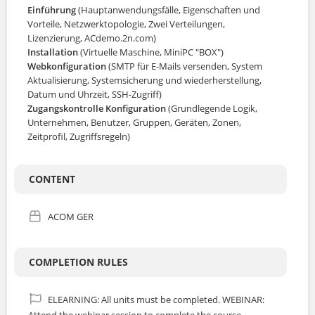
JP
Einführung
(Hauptanwendungsfälle, Eigenschaften und
Vorteile, Netzwerktopologie, Zwei Verteilungen,
Lizenzierung, ACdemo.2n.com)
ALL COURSES
Installation
(Virtuelle Maschine, MiniPC "BOX")
Webkonfiguration
(SMTP für E-Mails versenden, System
SIGNUP
Aktualisierung, Systemsicherung und wiederherstellung,
Datum und Uhrzeit, SSH-Zugriff)
Zugangskontrolle Konfiguration
(Grundlegende Logik,
LOGIN
Unternehmen, Benutzer, Gruppen, Geräten, Zonen,
Zeitprofil, Zugriffsregeln)
CONTENT
ACOM GER
COMPLETION RULES
ELEARNING: All units must be completed. WEBINAR: