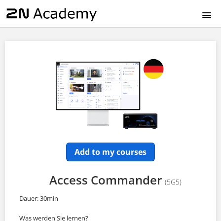
HOME
EN
CZ
DE
FR
Add to my courses
IT
Access Commander
(5G5)
ES
Dauer: 30min
Was werden Sie lernen?