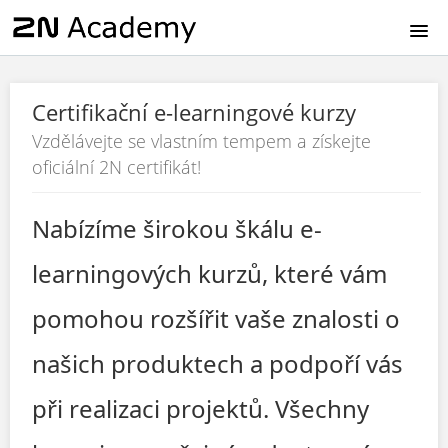
HOME
Certifikační e-learningové kurzy
EN
Vzdělávejte se vlastním tempem a získejte
oficiální 2N certifikát!
CZ
Nabízíme širokou škálu e-
DE
learningových kurzů, které vám
FR
pomohou rozšířit vaše znalosti o
IT
našich produktech a podpoří vás
ES
při realizaci projektů. Všechny