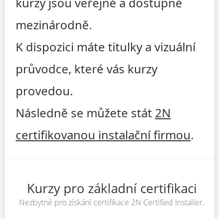
kurzy jsou veřejné a dostupné
JP
mezinárodně.
ALL COURSES
K dispozici máte titulky a vizuální
SIGNUP
průvodce, které vás kurzy
LOGIN
provedou.
Následně se můžete stát
2N
certifikovanou instalační firmou
.
Kurzy pro základní certifikaci
Nezbytné pro získání certifikace 2N Certified Installer.