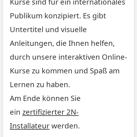
Kurse sind für ein internationales
JP
Publikum konzipiert. Es gibt
ALL COURSES
Untertitel und visuelle
SIGNUP
Anleitungen, die Ihnen helfen,
LOGIN
durch unsere interaktiven Online-
Kurse zu kommen und Spaß am
Lernen zu haben.
Am Ende können Sie
ein
zertifizierter 2N-
Installateur
werden.